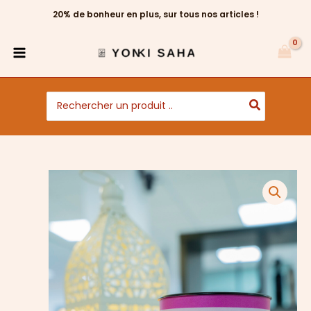
Aller
20% de bonheur en plus, sur tous nos articles !
au
contenu
Search
for:
quantité
de
Tisane
cure
de
jouvence