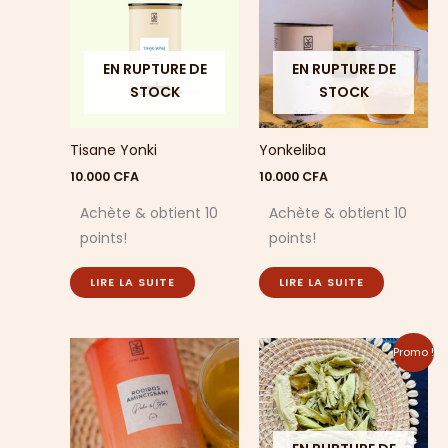
EN RUPTURE DE
EN RUPTURE DE
STOCK
STOCK
Tisane Yonki
Yonkeliba
10.000
CFA
10.000
CFA
Achète & obtient 10
Achète & obtient 10
points!
points!
LIRE LA SUITE
LIRE LA SUITE
Le
Le
Promo !
prix
prix
initial
actuel
était :
est :
5.000 CFA.
3.000 CFA