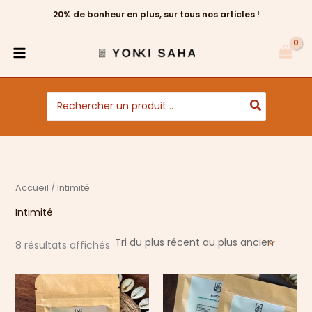
Trié
Aller
du
20% de bonheur en plus, sur tous nos articles !
au
plus
récent
contenu
au
plus
ancien
Search
for:
Accueil
/ Intimité
Intimité
8 résultats affichés