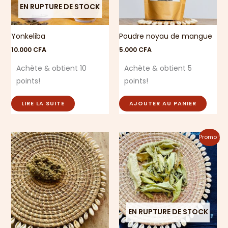
EN RUPTURE DE STOCK
Yonkeliba
Poudre noyau de mangue
10.000
CFA
5.000
CFA
Achète & obtient 10
Achète & obtient 5
points!
points!
LIRE LA SUITE
AJOUTER AU PANIER
Le
Le
Promo !
prix
prix
initial
actuel
était :
est :
5.000 CFA.
3.000 CFA.
EN RUPTURE DE STOCK