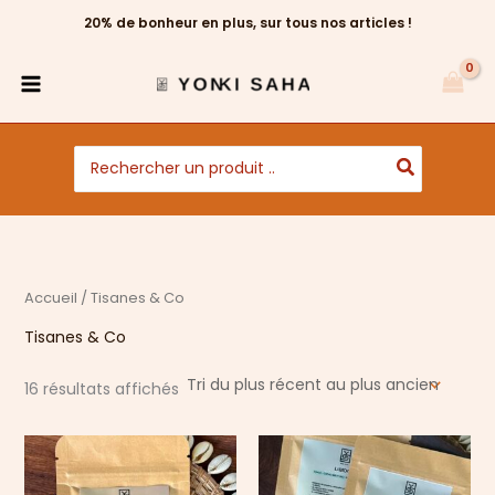
Trié
Aller
du
20% de bonheur en plus, sur tous nos articles !
au
plus
récent
contenu
au
plus
ancien
Search
for:
Accueil
/ Tisanes & Co
Tisanes & Co
16 résultats affichés