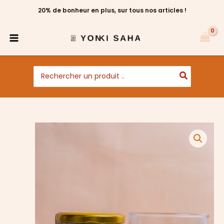
Aller
20% de bonheur en plus, sur tous nos articles !
au
contenu
Search
for:
quantité
de
Gingimbre
Seché
au
Miel