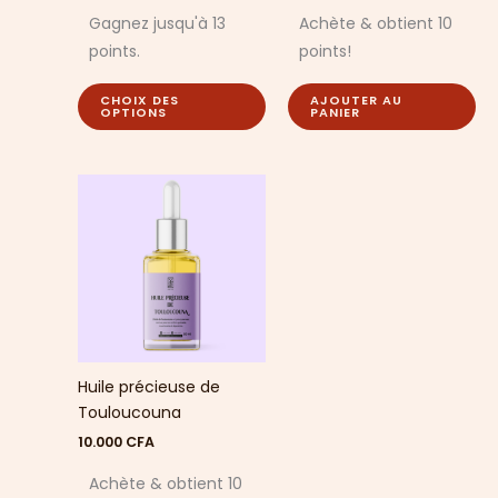
sur
Gagnez jusqu'à 13
Achète & obtient 10
la
points.
points!
page
du
CHOIX DES
AJOUTER AU
produit
OPTIONS
PANIER
Huile précieuse de
Touloucouna
10.000
CFA
Achète & obtient 10