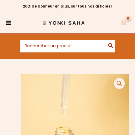
Aller
20% de bonheur en plus, sur tous nos articles !
au
contenu
Search
for:
quantité
de
Huile
de
Gingembre