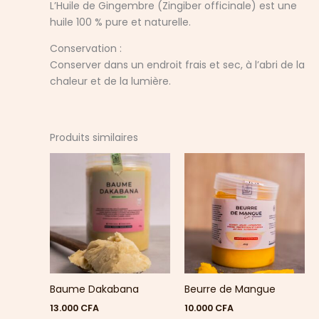
L’Huile de Gingembre (Zingiber officinale) est une
huile 100 % pure et naturelle.
Conservation :
Conserver dans un endroit frais et sec, à l’abri de la
chaleur et de la lumière.
Produits similaires
Ce
produit
a
plusieurs
variations.
Les
options
peuvent
Baume Dakabana
Beurre de Mangue
être
choisies
13.000
CFA
10.000
CFA