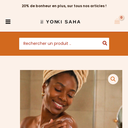
Aller
20% de bonheur en plus, sur tous nos articles !
au
contenu
Search
for:
quantité
de
Crème
au
lait
de
chamelle