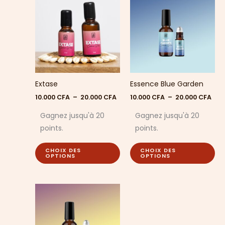
produit
pr
prix :
prix 
10.000 CFA
a
10.0
a
à
à
plusieurs
plu
20.000 CFA
20.
variations.
var
Les
Le
options
op
peuvent
pe
Extase
Essence Blue Garden
être
êt
choisies
cho
10.000
CFA
–
20.000
CFA
10.000
CFA
–
20.000
CFA
sur
sur
Gagnez jusqu'à 20
Gagnez jusqu'à 20
la
la
points.
points.
page
pa
du
du
CHOIX DES
CHOIX DES
produit
pr
OPTIONS
OPTIONS
Plage
Ce
de
produit
prix :
10.000 CFA
a
à
plusieurs