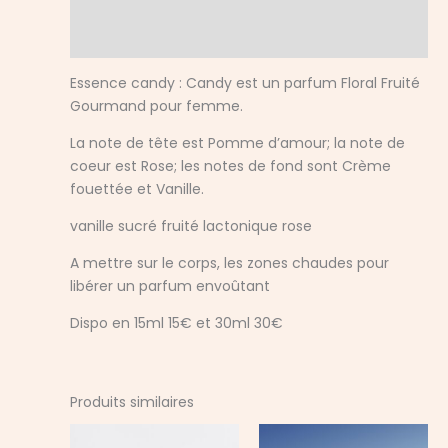
Informations complémentaires
Avis (0)
Essence candy : Candy est un parfum Floral Fruité
Gourmand pour femme.
La note de tête est Pomme d’amour; la note de
coeur est Rose; les notes de fond sont Crème
fouettée et Vanille.
vanille sucré fruité lactonique rose
A mettre sur le corps, les zones chaudes pour
libérer un parfum envoûtant
Dispo en 15ml 15€ et 30ml 30€
Produits similaires
Plage
Pla
Ce
Ce
de
de